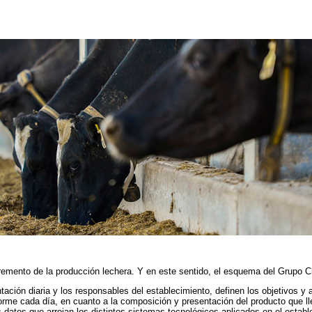
cremento de la producción lechera. Y en este sentido, el esquema del Grupo C
ntación diaria y los responsables del establecimiento, definen los objetivos y
rme cada día, en cuanto a la composición y presentación del producto que ll
s datos que arrojan los distintos sistemas tecnológicos aplicados en el establ