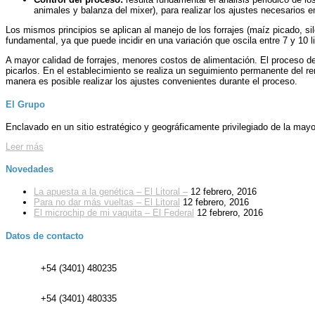
animales y balanza del mixer), para realizar los ajustes necesarios e
Los mismos principios se aplican al manejo de los forrajes (maíz picado, silo
fundamental, ya que puede incidir en una variación que oscila entre 7 y 10 li
A mayor calidad de forrajes, menores costos de alimentación. El proceso de
picarlos. En el establecimiento se realiza un seguimiento permanente del re
manera es posible realizar los ajustes convenientes durante el proceso.
El Grupo
Enclavado en un sitio estratégico y geográficamente privilegiado de la may
Leer más
Novedades
La apuesta a la genética – El Litoral –
12 febrero, 2016
Para no dar más vueltas – El Litoral
12 febrero, 2016
El microchip de mi vaquita – El Federal
12 febrero, 2016
Datos de contacto
+54 (3401) 480235
+54 (3401) 480335