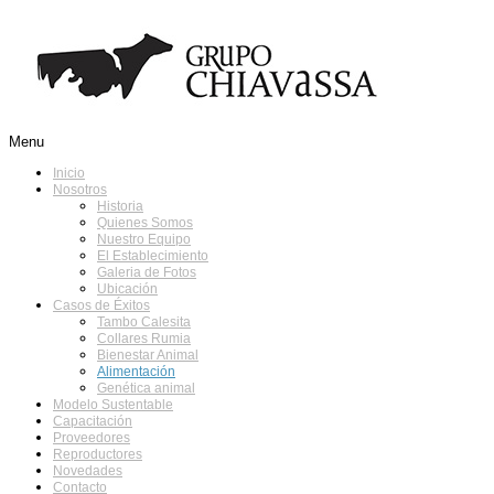
Menu
Inicio
Nosotros
Historia
Quienes Somos
Nuestro Equipo
El Establecimiento
Galeria de Fotos
Ubicación
Casos de Éxitos
Tambo Calesita
Collares Rumia
Bienestar Animal
Alimentación
Genética animal
Modelo Sustentable
Capacitación
Proveedores
Reproductores
Novedades
Contacto